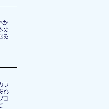
体か
ムの
きる
カウ
あれ
プロ
で