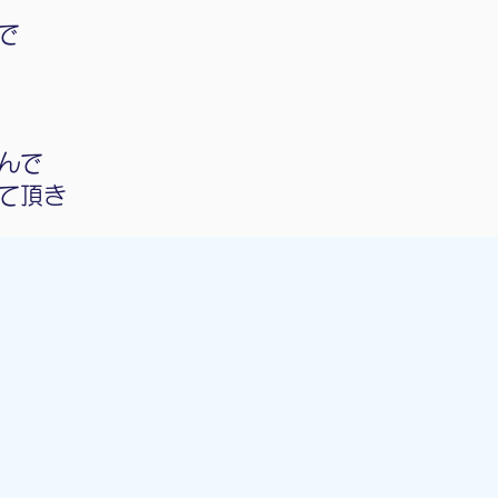
で
んで
て頂き